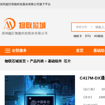
深圳超巨智能科技股份有限公司旗下平台
客服热线：021-51078109
搜索全部
物联卡
DTU
4G模组
全部服务
首页
基础组
物联芯城首页
>
产品列表
>
基础组件
芯片
C417M-DX
【起订量】
10
【库存】
100